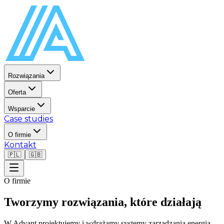
Rozwiązania
Oferta
Wsparcie
Case studies
O firmie
Kontakt
🇵🇱
🇬🇧
O firmie
Tworzymy rozwiązania,
które działają
W Advant projektujemy i wdrażamy systemy zarządzania energią