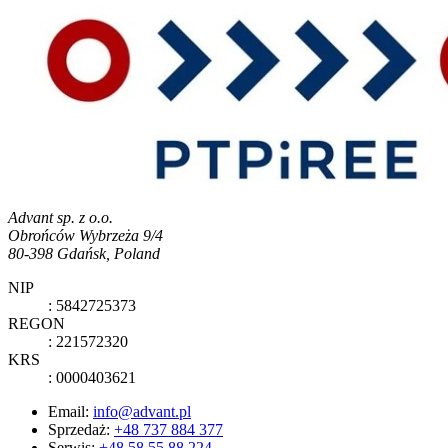
Advant sp. z o.o.
Obrońców Wybrzeża 9/4
80-398 Gdańsk, Poland
NIP
: 5842725373
REGON
: 221572320
KRS
: 0000403621
Email:
info@advant.pl
Sprzedaż
:
+48 737 884 377
Serwis
:
+48 58 55 88 224