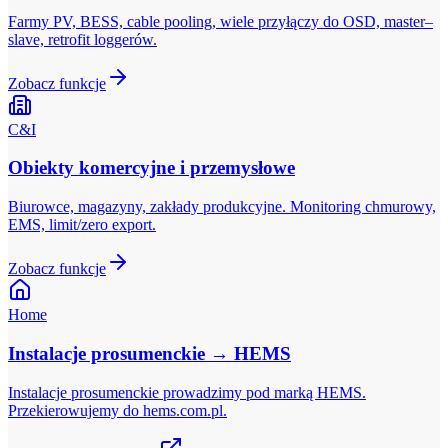
Farmy PV, BESS, cable pooling, wiele przyłączy do OSD, master–
slave, retrofit loggerów.
Zobacz funkcje
C&I
Obiekty komercyjne i przemysłowe
Biurowce, magazyny, zakłady produkcyjne. Monitoring chmurowy,
EMS, limit/zero export.
Zobacz funkcje
Home
Instalacje prosumenckie → HEMS
Instalacje prosumenckie prowadzimy pod marką HEMS.
Przekierowujemy do hems.com.pl.