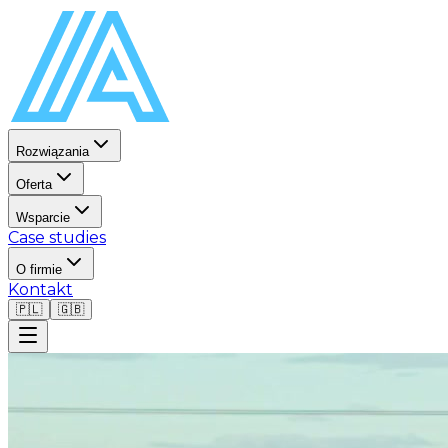
Rozwiązania
Oferta
Wsparcie
Case studies
O firmie
Kontakt
🇵🇱
🇬🇧