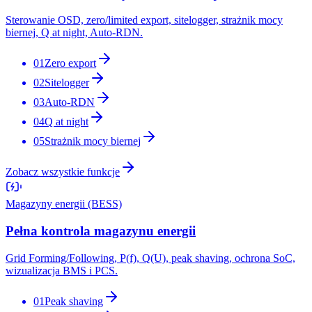
Sterowanie OSD, zero/limited export, sitelogger, strażnik mocy
biernej, Q at night, Auto-RDN.
01
Zero export
02
Sitelogger
03
Auto-RDN
04
Q at night
05
Strażnik mocy biernej
Zobacz wszystkie funkcje
Magazyny energii (BESS)
Pełna kontrola magazynu energii
Grid Forming/Following, P(f), Q(U), peak shaving, ochrona SoC,
wizualizacja BMS i PCS.
01
Peak shaving