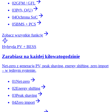
02
GFM / GFL
03
P(f), Q(U)
04
Ochrona SoC
05
BMS + PCS
Zobacz wszystkie funkcje
Hybryda PV + BESS
Zarabiasz na każdej kilowatogodzinie
Net-zero z generacją PV, peak shaving, energy shifting, zero import
– w jednym systemie.
01
Net-zero
02
Energy shifting
03
Peak shaving
04
Zero import