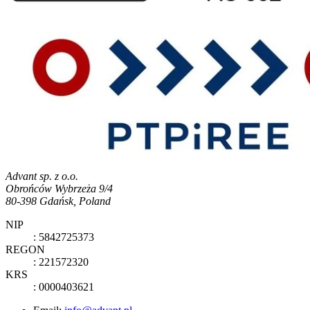
Advant sp. z o.o.
Obrońców Wybrzeża 9/4
80-398 Gdańsk, Poland
NIP
: 5842725373
REGON
: 221572320
KRS
: 0000403621