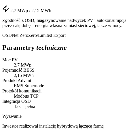
2,7 MWp / 2,15 MWh
Zgodność z OSD, magazynowanie nadwyżek PV i autokonsumpcja
przez całą dobę – energia własna zamiast sieciowej, także w nocy.
OSD
Net Zero
Zero/Limited Export
Parametry
techniczne
Moc PV
2,7 MWp
Pojemność BESS
2,15 MWh
Produkt Advant
EMS Supernode
Protokół komunikacji
Modbus TCP
Integracja OSD
Tak – pełna
Wyzwanie
Inwestor realizował instalację hybrydową łączącą farmę