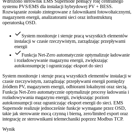
Wdrożono sterownik EMS Supernode pełniący rolę centralnego
systemu PVS/EMS dla instalacji hybrydowej PV + BESS.
Rozwiązanie zostało zintegrowane z falownikami fotowoltaicznymi,
magazynem energii, analizatorami sieci oraz infrastrukturą
operatorską OSD.
System monitoruje i steruje pracą wszystkich elementów
instalacji w czasie rzeczywistym, zarządzając przepływami
energii
Funkcja Net-Zero automatycznie optymalizuje ładowanie
i rozładowywanie magazynu energii, zwiększając
autokonsumpcję i ograniczając eksport do sieci
System monitoruje i steruje pracą wszystkich elementów instalacji w
czasie rzeczywistym, zarządzając przepływami energii pomiędzy
źródłem PV, magazynem energii, odbiorami lokalnymi oraz siecią.
Funkcja Net-Zero automatycznie optymalizuje procesy ładowania i
rozładowywania magazynu energii, zwiększając poziom
autokonsumpcji oraz ograniczając eksport energii do sieci. EMS
Supernode realizuje jednocześnie funkcje wymagane przez OSD,
takie jak sterowanie mocą czynną i bierną, zero/limited export oraz
integrację ze sterownikami telemechaniki poprzez Modbus TCP.
Wynik