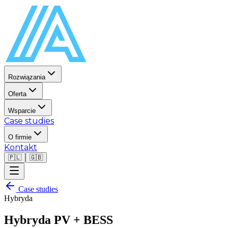
Rozwiązania
Oferta
Wsparcie
Case studies
O firmie
Kontakt
🇵🇱
🇬🇧
Case studies
Hybryda
Hybryda PV + BESS