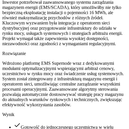
Inwestor potrzebował zaawansowanego systemu zarządzania
magazynem energii (EMS/SCADA), który umożliwiłby nie tylko
bezpieczną eksploatację instalacji o pojemności 16 MWh, ale
również maksymalizację przychodów z różnych źródeł.
Kluczowym wyzwaniem była integracja z operatorem sieci
dystrybucyjnej oraz przygotowanie infrastruktury do udziału w
rynku mocy, usługach systemowych i strategiach arbitrażu energii.
Projekt wymagał także zapewnienia wysokiej dostępności,
niezawodności oraz zgodności z wymaganiami regulacyjnymi.
Rozwiązanie
Wdrożono platformę EMS Supernode wraz z dedykowanymi
modułami optymalizacyjnymi wspierającymi arbitraż cenowy,
uczestnictwo w rynku mocy oraz świadczenie usług systemowych.
System został zintegrowany z infrastrukturą magazynu energii i
operatorem sieci, umożliwiając centralne zarządzanie wszystkimi
procesami operacyjnymi. Zaawansowane algorytmy sterowania
pozwalają automatycznie dostosowywać strategię pracy magazynu
do aktualnych warunków rynkowych i technicznych, zwiększając
efektywność wykorzystania zasobów.
Wynik
Gotowość do jednoczesnego uczestnictwa w wielu