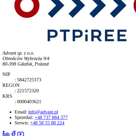
Advant sp. z o.o.
Obrońców Wybrzeża 9/4
80-398 Gdańsk, Poland
NIP
: 5842725373
REGON
: 221572320
KRS
: 0000403621
Email:
info@advant.pl
Sprzedaż
:
+48 737 884 377
Serwis
:
+48 58 55 88 224