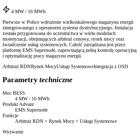
4 MW / 16 MWh
Pierwsze w Polsce wdrożenie wielkoskalowego magazynu energii
zintegrowanego z operatorem systemu dystrybucyjnego. Instalacja
została przygotowana do uczestnictwa w wielu modelach
monetyzacji, obejmujących arbitraż cenowy, rynek mocy oraz
świadczenie usług systemowych. Całość zarządzana jest przez
platformę EMS Supernode, zapewniającą pełną kontrolę operacyjną
i optymalizację pracy magazynu energii.
Arbitraż RDN
Rynek Mocy
Usługi Systemowe
Integracja z OSD
Parametry
techniczne
Moc BESS
4 MW / 16 MWh
Produkt Advant
EMS Supernode
Funkcje
Arbitraż RDN + Rynek Mocy + Usługi Systemowe
Wyzwanie